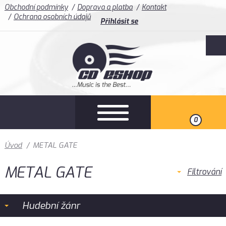
Obchodní podmínky
Doprava a platba
Kontakt
Ochrana osobních údajů
Přihlásit se
0
Úvod
/
METAL GATE
METAL GATE
Filtrování
Hudební žánr