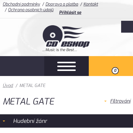
Obchodní podmínky
Doprava a platba
Kontakt
Ochrana osobních údajů
Přihlásit se
0
Úvod
/
METAL GATE
METAL GATE
Filtrování
Hudební žánr