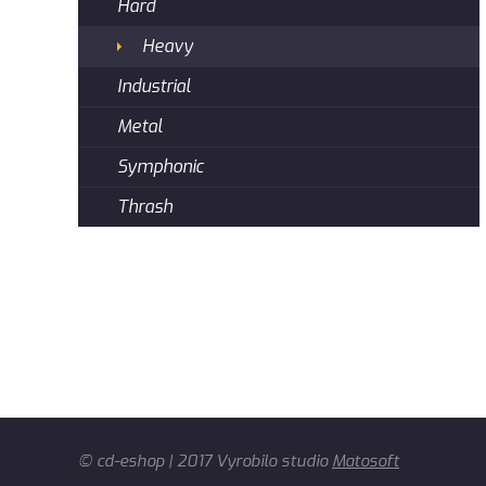
Hard
Heavy
Industrial
Metal
Symphonic
Thrash
© cd-eshop | 2017 Vyrobilo studio
Matosoft