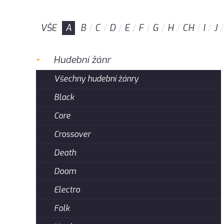
VŠE
A
B
C
D
E
F
G
H
CH
I
J
Hudební žánr
Všechny hudební žánry
Black
Core
Crossover
Death
Doom
Electro
Folk