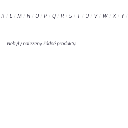
K
L
M
N
O
P
Q
R
S
T
U
V
W
X
Y
Nebyly nalezeny žádné produkty.