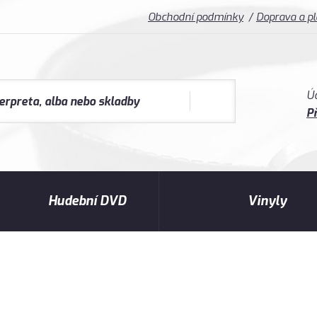
Obchodní podmínky
Doprava a p
Ú
Př
Hudební DVD
Vinyly