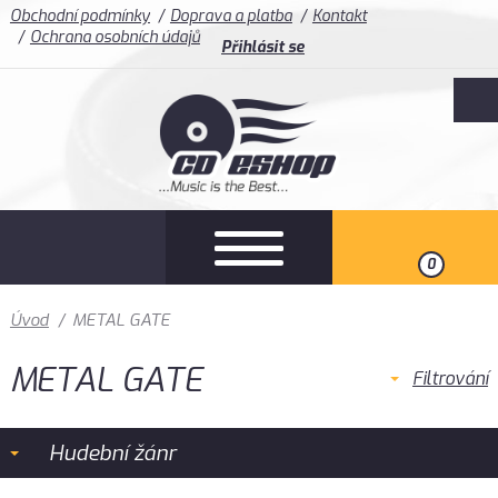
Obchodní podmínky
Doprava a platba
Kontakt
Ochrana osobních údajů
Přihlásit se
0
Úvod
/
METAL GATE
METAL GATE
Filtrování
Hudební žánr