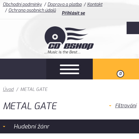
Obchodní podmínky
Doprava a platba
Kontakt
Ochrana osobních údajů
Přihlásit se
0
Úvod
/
METAL GATE
METAL GATE
Filtrování
Hudební žánr