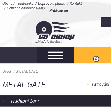
Obchodní podmínky
Doprava a platba
Kontakt
Ochrana osobních údajů
Přihlásit se
0
Úvod
/
METAL GATE
METAL GATE
Filtrování
Hudební žánr