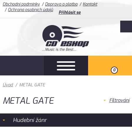
Obchodní podmínky
Doprava a platba
Kontakt
Ochrana osobních údajů
Přihlásit se
0
Úvod
/
METAL GATE
METAL GATE
Filtrování
Hudební žánr