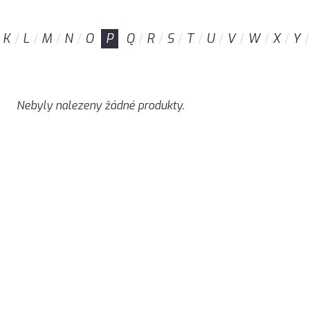
K
L
M
N
O
P
Q
R
S
T
U
V
W
X
Y
Nebyly nalezeny žádné produkty.