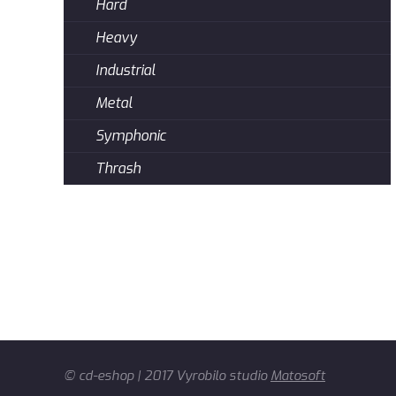
Hard
Heavy
Industrial
Metal
Symphonic
Thrash
© cd-eshop | 2017 Vyrobilo studio
Matosoft