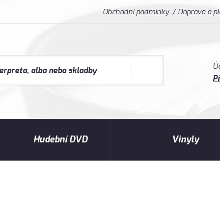
Obchodní podmínky
Doprava a p
Ú
Př
Hudební DVD
Vinyly