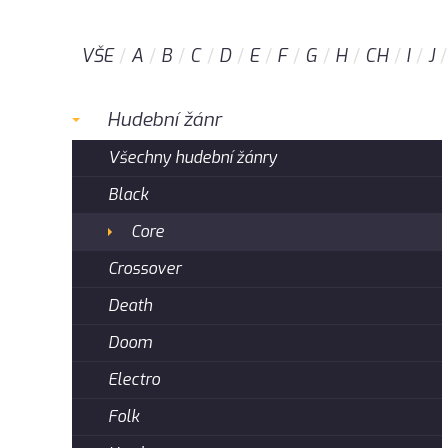
VŠE
A
B
C
D
E
F
G
H
CH
I
J
Hudební žánr
Všechny hudební žánry
Black
Core
Crossover
Death
Doom
Electro
Folk