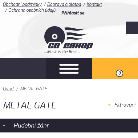
Obchodní podmínky
Doprava a platba
Kontakt
Ochrana osobních údajů
Přihlásit se
0
Úvod
/
METAL GATE
METAL GATE
Filtrování
Hudební žánr