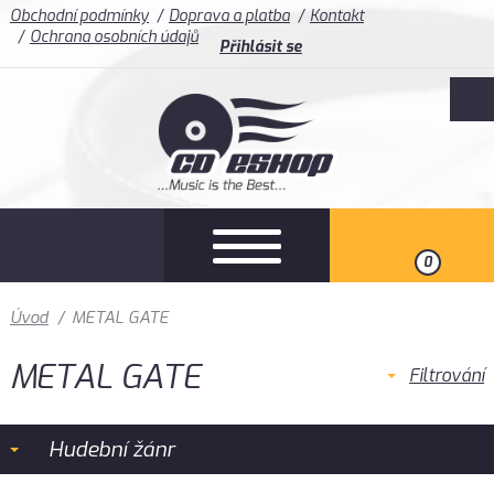
Obchodní podmínky
Doprava a platba
Kontakt
Ochrana osobních údajů
Přihlásit se
0
Úvod
/
METAL GATE
METAL GATE
Filtrování
Hudební žánr