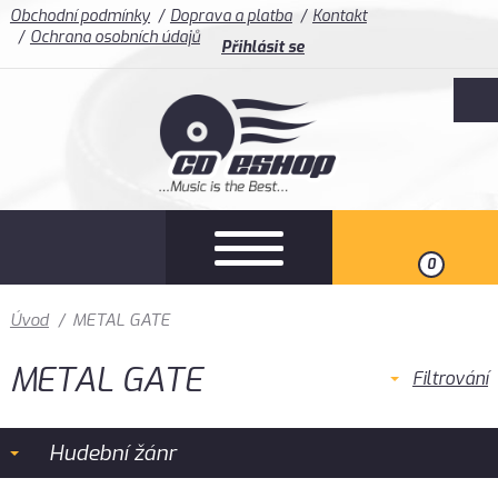
Obchodní podmínky
Doprava a platba
Kontakt
Ochrana osobních údajů
Přihlásit se
0
Úvod
/
METAL GATE
METAL GATE
Filtrování
Hudební žánr