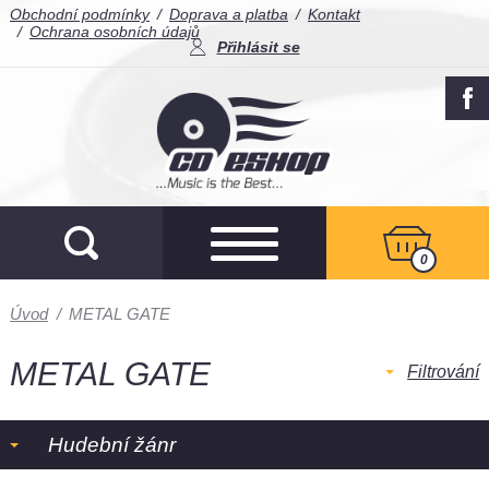
Obchodní podmínky
Doprava a platba
Kontakt
Ochrana osobních údajů
Přihlásit se
0
Úvod
/
METAL GATE
METAL GATE
Filtrování
Hudební žánr