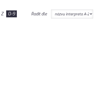
Z
0-9
Řadit dle