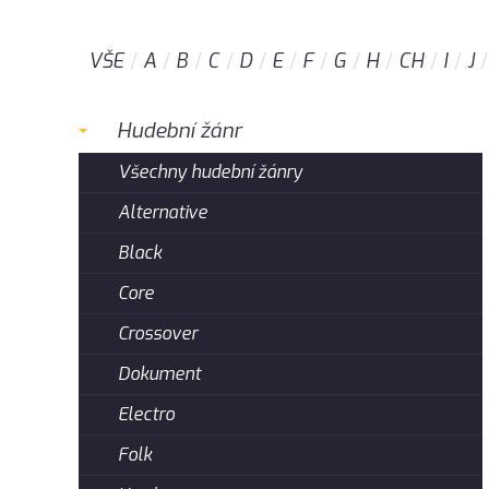
VŠE
A
B
C
D
E
F
G
H
CH
I
J
Hudební žánr
Všechny hudební žánry
Alternative
Black
Core
Crossover
Dokument
Electro
Folk