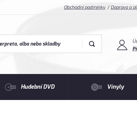
Obchodní podmínky
Doprava a p
Ú
Př
Hudební DVD
Vinyly