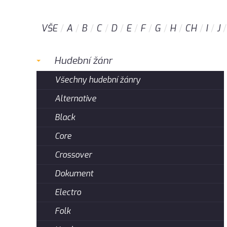
VŠE
A
B
C
D
E
F
G
H
CH
I
J
Hudební žánr
Všechny hudební žánry
Alternative
Black
Core
Crossover
Dokument
Electro
Folk