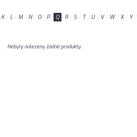
K
L
M
N
O
P
Q
R
S
T
U
V
W
X
Y
Nebyly nalezeny žádné produkty.