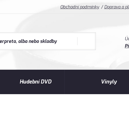
Obchodní podmínky
Doprava a p
Ú
Př
Hudební DVD
Vinyly