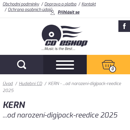
Obchodní podmínky
Doprava a platba
Kontakt
Ochrana osobních údajů
Přihlásit se
0
Úvod
/
Hudební CD
/
KERN - ...od narození-digipack-reedice
2025
KERN
...od narození-digipack-reedice 2025