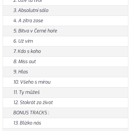
2. Oživ tu tvář
3. Absolutní sólo
4. A zítra zase
5. Bitva v Černé hoře
6. Už vím
7. Kdo s koho
8. Miss aut
9. Hlas
10. Všeho s mírou
11. Ty můžeš
12. Stokrát za život
BONUS TRACKS :
13. Blízko nás