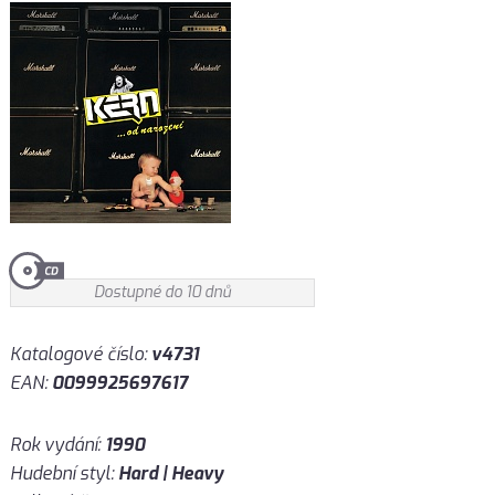
Dostupné do 10 dnů
Katalogové číslo:
v4731
EAN:
0099925697617
Rok vydání:
1990
Hudební styl:
Hard | Heavy