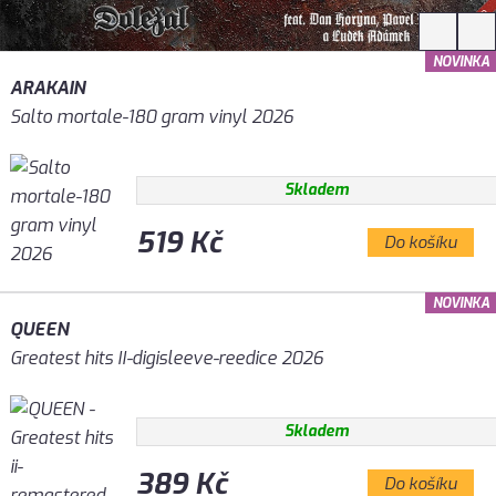
NOVINKA
ARAKAIN
Salto mortale-180 gram vinyl 2026
Skladem
519 Kč
Do košíku
NOVINKA
QUEEN
Greatest hits II-digisleeve-reedice 2026
Skladem
389 Kč
Do košíku