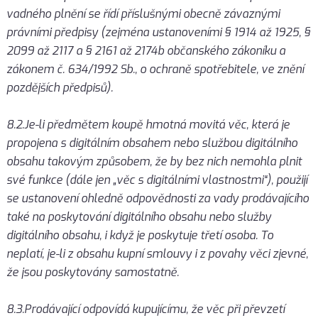
vadného plnění se řídí příslušnými obecně závaznými
právními předpisy (zejména ustanoveními § 1914 až 1925, §
2099 až 2117 a § 2161 až 2174b občanského zákoníku a
zákonem č. 634/1992 Sb., o ochraně spotřebitele, ve znění
pozdějších předpisů).
8.2.Je-li předmětem koupě hmotná movitá věc, která je
propojena s digitálním obsahem nebo službou digitálního
obsahu takovým způsobem, že by bez nich nemohla plnit
své funkce (dále jen „věc s digitálními vlastnostmi“), použijí
se ustanovení ohledně odpovědnosti za vady prodávajícího
také na poskytování digitálního obsahu nebo služby
digitálního obsahu, i když je poskytuje třetí osoba. To
neplatí, je-li z obsahu kupní smlouvy i z povahy věci zjevné,
že jsou poskytovány samostatně.
8.3.Prodávající odpovídá kupujícímu, že věc při převzetí