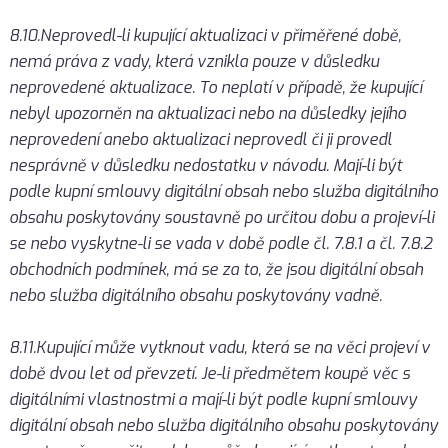
8.10.Neprovedl-li kupující aktualizaci v přiměřené době,
nemá práva z vady, která vznikla pouze v důsledku
neprovedené aktualizace. To neplatí v případě, že kupující
nebyl upozorněn na aktualizaci nebo na důsledky jejího
neprovedení anebo aktualizaci neprovedl či ji provedl
nesprávně v důsledku nedostatku v návodu. Mají-li být
podle kupní smlouvy digitální obsah nebo služba digitálního
obsahu poskytovány soustavně po určitou dobu a projeví-li
se nebo vyskytne-li se vada v době podle čl. 7.8.1 a čl. 7.8.2
obchodních podmínek, má se za to, že jsou digitální obsah
nebo služba digitálního obsahu poskytovány vadně.
8.11.Kupující může vytknout vadu, která se na věci projeví v
době dvou let od převzetí. Je-li předmětem koupě věc s
digitálními vlastnostmi a mají-li být podle kupní smlouvy
digitální obsah nebo služba digitálního obsahu poskytovány