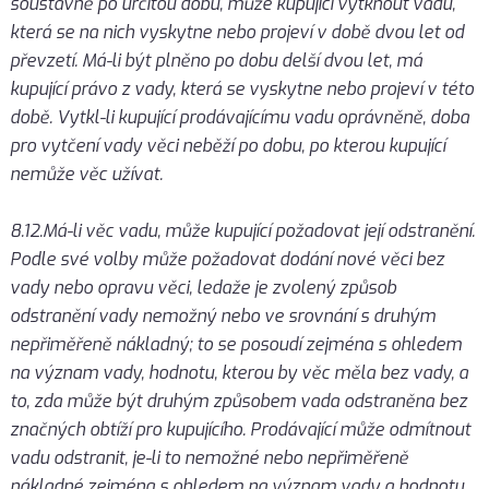
soustavně po určitou dobu, může kupující vytknout vadu,
která se na nich vyskytne nebo projeví v době dvou let od
převzetí. Má-li být plněno po dobu delší dvou let, má
kupující právo z vady, která se vyskytne nebo projeví v této
době. Vytkl-li kupující prodávajícímu vadu oprávněně, doba
pro vytčení vady věci neběží po dobu, po kterou kupující
nemůže věc užívat.
8.12.Má-li věc vadu, může kupující požadovat její odstranění.
Podle své volby může požadovat dodání nové věci bez
vady nebo opravu věci, ledaže je zvolený způsob
odstranění vady nemožný nebo ve srovnání s druhým
nepřiměřeně nákladný; to se posoudí zejména s ohledem
na význam vady, hodnotu, kterou by věc měla bez vady, a
to, zda může být druhým způsobem vada odstraněna bez
značných obtíží pro kupujícího. Prodávající může odmítnout
vadu odstranit, je-li to nemožné nebo nepřiměřeně
nákladné zejména s ohledem na význam vady a hodnotu,