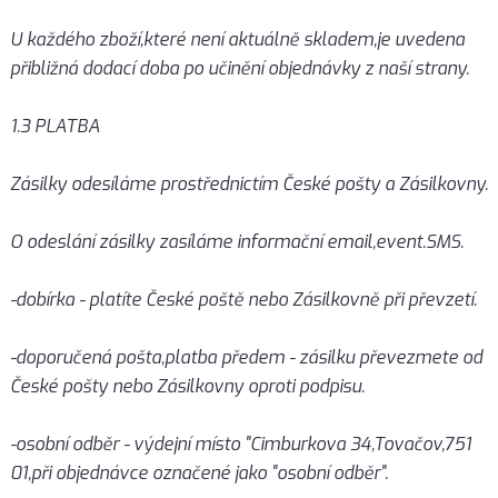
U každého zboží,které není aktuálně skladem,je uvedena
přibližná dodací doba po učinění objednávky z naší strany.
1.3 PLATBA
Zásilky odesíláme prostřednictím České pošty a Zásilkovny.
O odeslání zásilky zasíláme informační email,event.SMS.
-dobírka - platíte České poště nebo Zásilkovně při převzetí.
-doporučená pošta,platba předem - zásilku převezmete od
České pošty nebo Zásilkovny oproti podpisu.
-osobní odběr - výdejní místo "Cimburkova 34,Tovačov,751
01,při objednávce označené jako "osobní odběr".