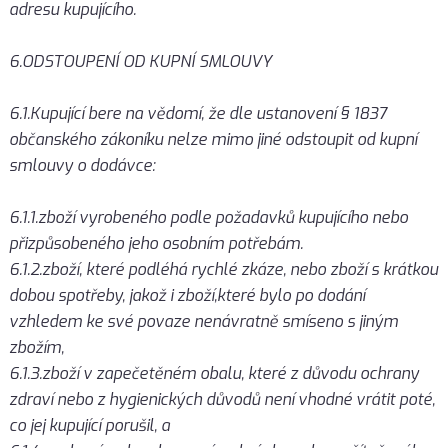
adresu kupujícího.
6.ODSTOUPENÍ OD KUPNÍ SMLOUVY
6.1.Kupující bere na vědomí, že dle ustanovení § 1837
občanského zákoníku nelze mimo jiné odstoupit od kupní
smlouvy o dodávce:
6.1.1.zboží vyrobeného podle požadavků kupujícího nebo
přizpůsobeného jeho osobním potřebám.
6.1.2.zboží, které podléhá rychlé zkáze, nebo zboží s krátkou
dobou spotřeby, jakož i zboží,které bylo po dodání
vzhledem ke své povaze nenávratně smíseno s jiným
zbožím,
6.1.3.zboží v zapečetěném obalu, které z důvodu ochrany
zdraví nebo z hygienických důvodů není vhodné vrátit poté,
co jej kupující porušil, a