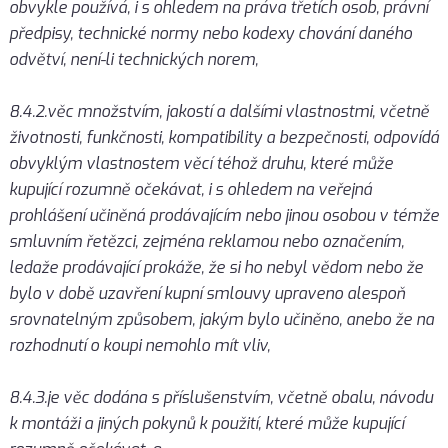
obvykle používá, i s ohledem na práva třetích osob, právní
předpisy, technické normy nebo kodexy chování daného
odvětví, není-li technických norem,
8.4.2.věc množstvím, jakostí a dalšími vlastnostmi, včetně
životnosti, funkčnosti, kompatibility a bezpečnosti, odpovídá
obvyklým vlastnostem věcí téhož druhu, které může
kupující rozumně očekávat, i s ohledem na veřejná
prohlášení učiněná prodávajícím nebo jinou osobou v témže
smluvním řetězci, zejména reklamou nebo označením,
ledaže prodávající prokáže, že si ho nebyl vědom nebo že
bylo v době uzavření kupní smlouvy upraveno alespoň
srovnatelným způsobem, jakým bylo učiněno, anebo že na
rozhodnutí o koupi nemohlo mít vliv,
8.4.3.je věc dodána s příslušenstvím, včetně obalu, návodu
k montáži a jiných pokynů k použití, které může kupující