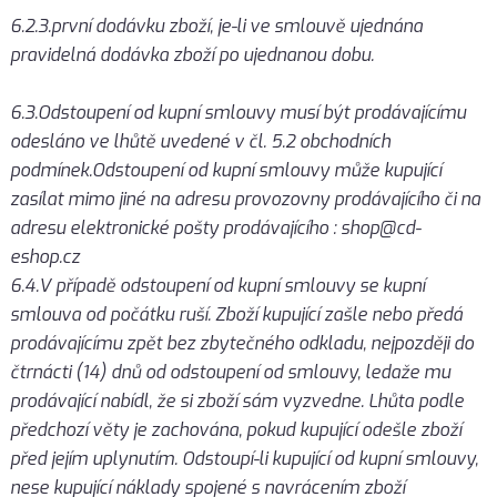
6.2.3.první dodávku zboží, je-li ve smlouvě ujednána
pravidelná dodávka zboží po ujednanou dobu.
6.3.Odstoupení od kupní smlouvy musí být prodávajícímu
odesláno ve lhůtě uvedené v čl. 5.2 obchodních
podmínek.Odstoupení od kupní smlouvy může kupující
zasílat mimo jiné na adresu provozovny prodávajícího či na
adresu elektronické pošty prodávajícího : shop@cd-
eshop.cz
6.4.V případě odstoupení od kupní smlouvy se kupní
smlouva od počátku ruší. Zboží kupující zašle nebo předá
prodávajícímu zpět bez zbytečného odkladu, nejpozději do
čtrnácti (14) dnů od odstoupení od smlouvy, ledaže mu
prodávající nabídl, že si zboží sám vyzvedne. Lhůta podle
předchozí věty je zachována, pokud kupující odešle zboží
před jejím uplynutím. Odstoupí-li kupující od kupní smlouvy,
nese kupující náklady spojené s navrácením zboží