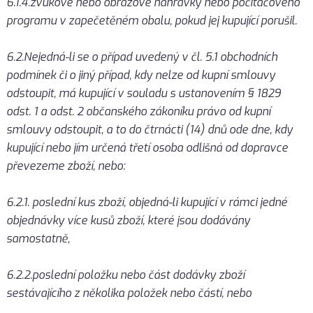
6.1.4.zvukové nebo obrazové nahrávky nebo počítačového
programu v zapečetěném obalu, pokud jej kupující porušil.
6.2.Nejedná-li se o případ uvedený v čl. 5.1 obchodních
podmínek či o jiný případ, kdy nelze od kupní smlouvy
odstoupit, má kupující v souladu s ustanovením § 1829
odst. 1 a odst. 2 občanského zákoníku právo od kupní
smlouvy odstoupit, a to do čtrnácti (14) dnů ode dne, kdy
kupující nebo jím určená třetí osoba odlišná od dopravce
převezeme zboží, nebo:
6.2.1. poslední kus zboží, objedná-li kupující v rámci jedné
objednávky více kusů zboží, které jsou dodávány
samostatně,
6.2.2.poslední položku nebo část dodávky zboží
sestávajícího z několika položek nebo částí, nebo