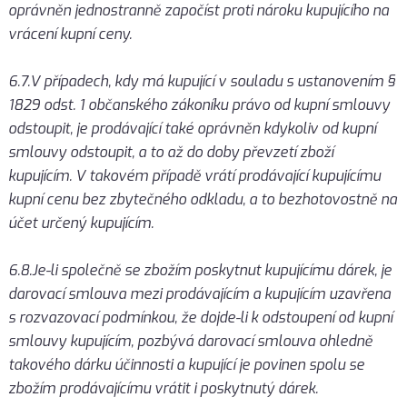
oprávněn jednostranně započíst proti nároku kupujícího na
vrácení kupní ceny.
6.7.V případech, kdy má kupující v souladu s ustanovením §
1829 odst. 1 občanského zákoníku právo od kupní smlouvy
odstoupit, je prodávající také oprávněn kdykoliv od kupní
smlouvy odstoupit, a to až do doby převzetí zboží
kupujícím. V takovém případě vrátí prodávající kupujícímu
kupní cenu bez zbytečného odkladu, a to bezhotovostně na
účet určený kupujícím.
6.8.Je-li společně se zbožím poskytnut kupujícímu dárek, je
darovací smlouva mezi prodávajícím a kupujícím uzavřena
s rozvazovací podmínkou, že dojde-li k odstoupení od kupní
smlouvy kupujícím, pozbývá darovací smlouva ohledně
takového dárku účinnosti a kupující je povinen spolu se
zbožím prodávajícímu vrátit i poskytnutý dárek.