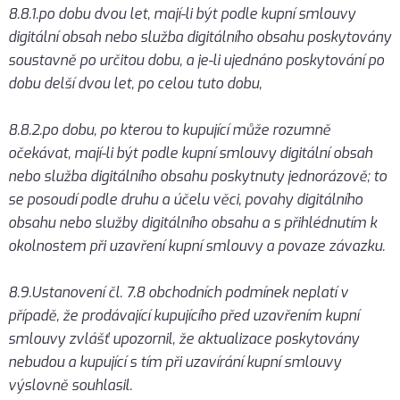
8.8.1.po dobu dvou let, mají-li být podle kupní smlouvy
digitální obsah nebo služba digitálního obsahu poskytovány
soustavně po určitou dobu, a je-li ujednáno poskytování po
dobu delší dvou let, po celou tuto dobu,
8.8.2.po dobu, po kterou to kupující může rozumně
očekávat, mají-li být podle kupní smlouvy digitální obsah
nebo služba digitálního obsahu poskytnuty jednorázově; to
se posoudí podle druhu a účelu věci, povahy digitálního
obsahu nebo služby digitálního obsahu a s přihlédnutím k
okolnostem při uzavření kupní smlouvy a povaze závazku.
8.9.Ustanovení čl. 7.8 obchodních podmínek neplatí v
případě, že prodávající kupujícího před uzavřením kupní
smlouvy zvlášť upozornil, že aktualizace poskytovány
nebudou a kupující s tím při uzavírání kupní smlouvy
výslovně souhlasil.