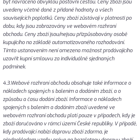
být navráceno obvyklou poštovní cestou. Ceny zboží jsou
uvedeny včetně daně z přidané hodnoty a všech
souvisejících poplatků. Ceny zboží zůstávají v platnosti po
dobu, kdy jsou zobrazovány ve webovém rozhraní
obchodu. Ceny zboží jsou/nejsou přizpůsobovány osobě
kupujícího na základě automatizovaného rozhodování.
Tímto ustanovením není omezena možnost prodávajícího
uzavřít kupní smlouvu za individuálně sjednaných
podmínek.
4.3.Webové rozhraní obchodu obsahuje také informace o
nákladech spojených s balením a dodáním zboží, a o
způsobu a času dodání zboží. Informace o nákladech
spojených s balením a dodáním zboží uvedené ve
webovém rozhraní obchodu platí pouze v případech, kdy je
zboží doručováno v rámci území České republiky. V případě,
kdy prodávající nabízí dopravu zboží zdarma, je
předpokladem vzniku práva na bezplatnou dopravu zboží