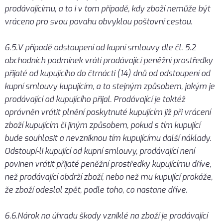
prodávajícímu, a to i v tom případě, kdy zboží nemůže být
vráceno pro svou povahu obvyklou poštovní cestou.
6.5.V případě odstoupení od kupní smlouvy dle čl. 5.2
obchodních podmínek vrátí prodávající peněžní prostředky
přijaté od kupujícího do čtrnácti (14) dnů od odstoupení od
kupní smlouvy kupujícím, a to stejným způsobem, jakým je
prodávající od kupujícího přijal. Prodávající je taktéž
oprávněn vrátit plnění poskytnuté kupujícím již při vrácení
zboží kupujícím či jiným způsobem, pokud s tím kupující
bude souhlasit a nevzniknou tím kupujícímu další náklady.
Odstoupí-li kupující od kupní smlouvy, prodávající není
povinen vrátit přijaté peněžní prostředky kupujícímu dříve,
než prodávající obdrží zboží, nebo než mu kupující prokáže,
že zboží odeslal zpět, podle toho, co nastane dříve.
6.6.Nárok na úhradu škody vzniklé na zboží je prodávající