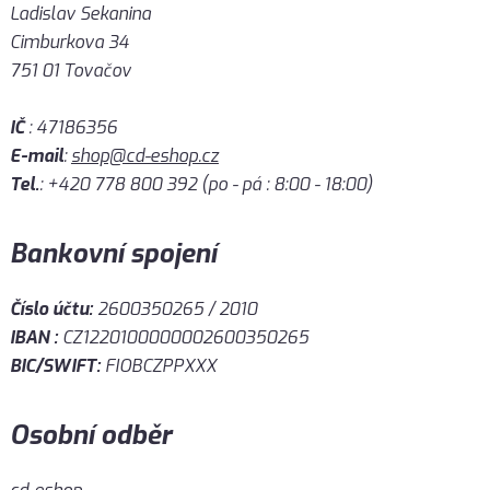
Ladislav Sekanina
Cimburkova 34
751 01 Tovačov
IČ
: 47186356
E-mail
:
shop@cd-eshop.cz
Tel.
: +420 778 800 392 (po - pá : 8:00 - 18:00)
Bankovní spojení
Číslo účtu:
2600350265 / 2010
IBAN :
CZ1220100000002600350265
BIC/SWIFT:
FIOBCZPPXXX
Osobní odběr