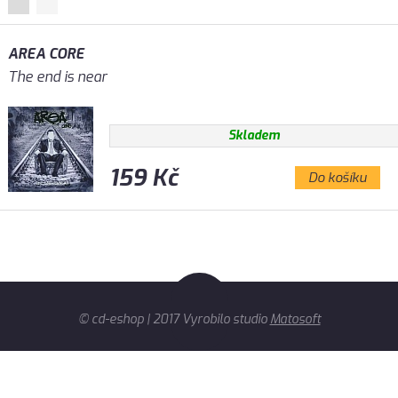
AREA CORE
The end is near
Skladem
159 Kč
Do košíku
© cd-eshop | 2017 Vyrobilo studio
Matosoft