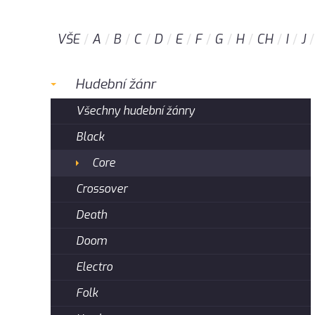
VŠE
A
B
C
D
E
F
G
H
CH
I
J
Hudební žánr
Všechny hudební žánry
Black
Core
Crossover
Death
Doom
Electro
Folk