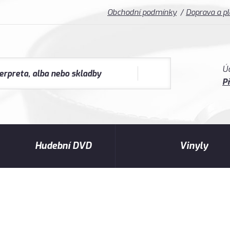
Obchodní podmínky
Doprava a p
Ú
Př
Hudební DVD
Vinyly