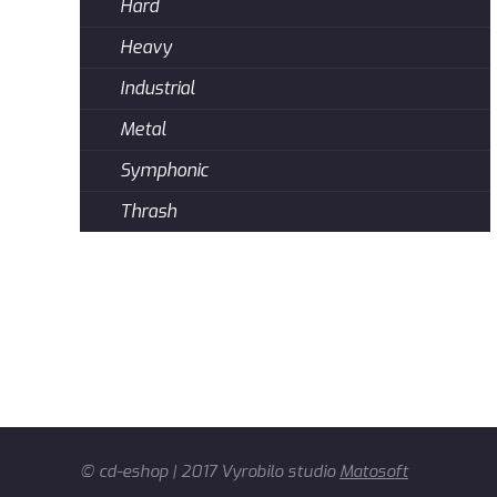
Hard
Heavy
Industrial
Metal
Symphonic
Thrash
© cd-eshop | 2017 Vyrobilo studio
Matosoft