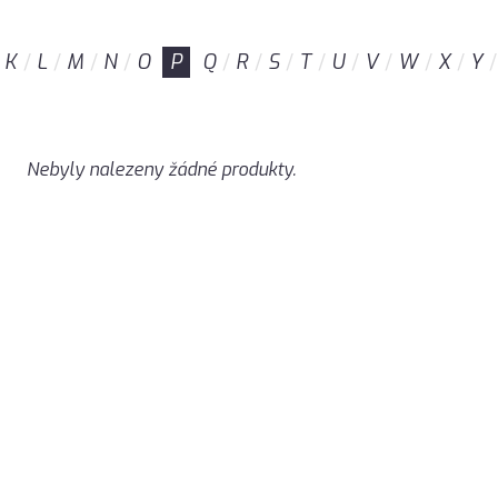
K
L
M
N
O
P
Q
R
S
T
U
V
W
X
Y
Nebyly nalezeny žádné produkty.