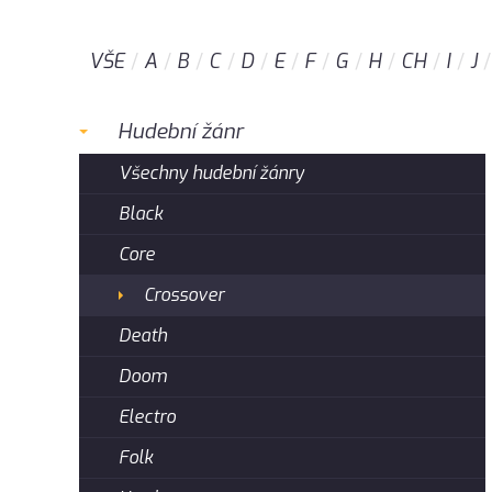
VŠE
A
B
C
D
E
F
G
H
CH
I
J
Hudební žánr
Všechny hudební žánry
Black
Core
Crossover
Death
Doom
Electro
Folk