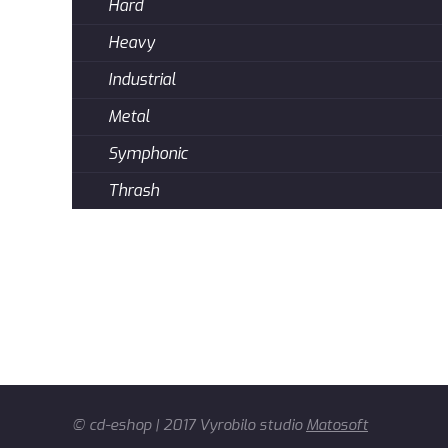
Hard
Heavy
Industrial
Metal
Symphonic
Thrash
© cd-eshop | 2017 Vyrobilo studio
Matosoft