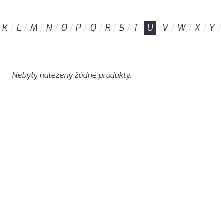
K
L
M
N
O
P
Q
R
S
T
U
V
W
X
Y
Nebyly nalezeny žádné produkty.