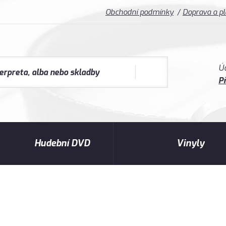
Obchodní podmínky
Doprava a p
Ú
Př
Hudební DVD
Vinyly