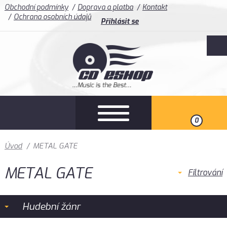
Obchodní podmínky
Doprava a platba
Kontakt
Ochrana osobních údajů
Přihlásit se
0
Úvod
/
METAL GATE
METAL GATE
Filtrování
Hudební žánr