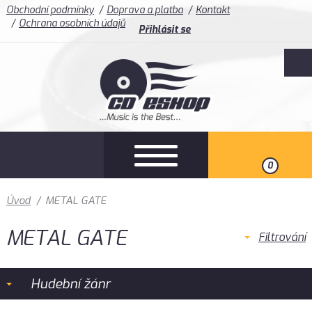
Obchodní podmínky
Doprava a platba
Kontakt
Ochrana osobních údajů
Přihlásit se
0
Úvod
/
METAL GATE
METAL GATE
Filtrování
Hudební žánr