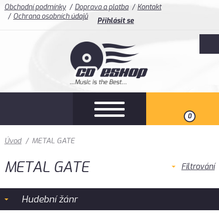
Obchodní podmínky
Doprava a platba
Kontakt
Ochrana osobních údajů
Přihlásit se
0
Úvod
/
METAL GATE
METAL GATE
Filtrování
Hudební žánr