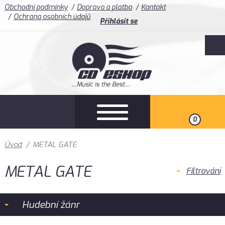
Obchodní podmínky
Doprava a platba
Kontakt
Ochrana osobních údajů
Přihlásit se
0
Úvod
/
METAL GATE
METAL GATE
Filtrování
Hudební žánr