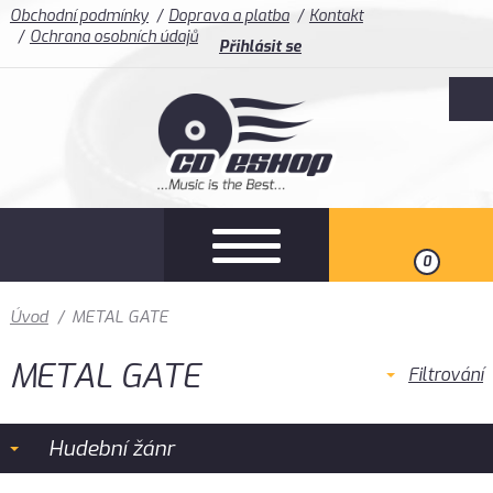
Obchodní podmínky
Doprava a platba
Kontakt
Ochrana osobních údajů
Přihlásit se
0
Úvod
/
METAL GATE
METAL GATE
Filtrování
Hudební žánr