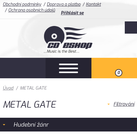
Obchodní podmínky
Doprava a platba
Kontakt
Ochrana osobních údajů
Přihlásit se
0
Úvod
/
METAL GATE
METAL GATE
Filtrování
Hudební žánr