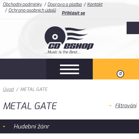
Obchodní podmínky
Doprava a platba
Kontakt
Ochrana osobních údajů
Přihlásit se
0
Úvod
/
METAL GATE
METAL GATE
Filtrování
Hudební žánr