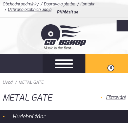
Obchodní podmínky
Doprava a platba
Kontakt
Ochrana osobních údajů
Přihlásit se
0
Úvod
/
METAL GATE
METAL GATE
Filtrování
Hudební žánr