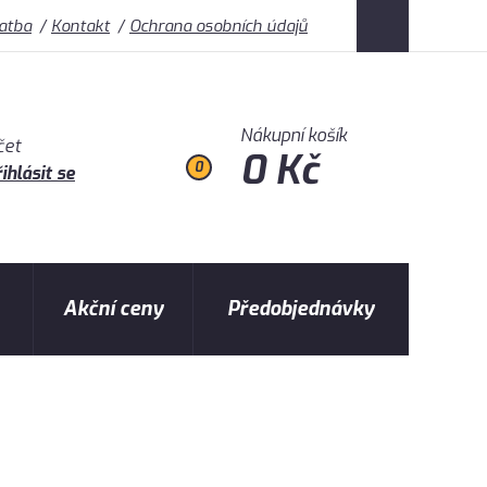
latba
Kontakt
Ochrana osobních údajů
Nákupní košík
čet
0 Kč
0
ihlásit se
Akční ceny
Předobjednávky