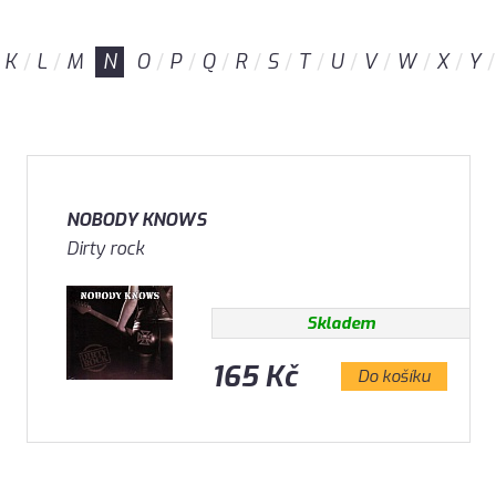
K
L
M
N
O
P
Q
R
S
T
U
V
W
X
Y
NOBODY KNOWS
Dirty rock
Skladem
165 Kč
Do košíku