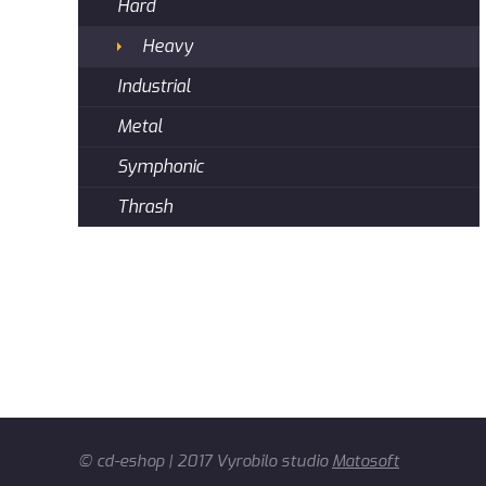
Hard
Heavy
Industrial
Metal
Symphonic
Thrash
© cd-eshop | 2017 Vyrobilo studio
Matosoft