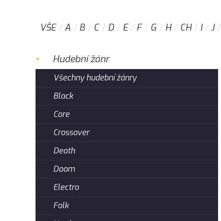
VŠE
A
B
C
D
E
F
G
H
CH
I
J
Hudební žánr
Všechny hudební žánry
Black
Core
Crossover
Death
Doom
Electro
Folk