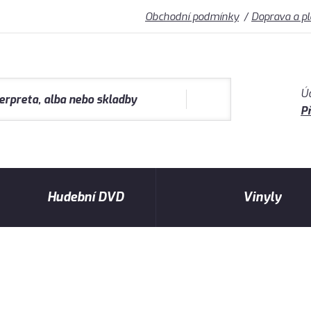
Obchodní podmínky
Doprava a p
Ú
Př
Hudební DVD
Vinyly