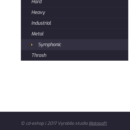
Hard
Heavy
Industrial
Metal
Symphonic
Thrash
© cd-eshop | 2017 Vyrobilo studio
Matosoft