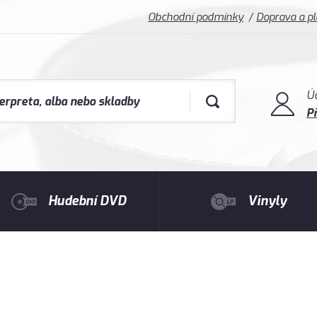
Obchodní podmínky
Doprava a p
Ú
Př
Hudební DVD
Vinyly