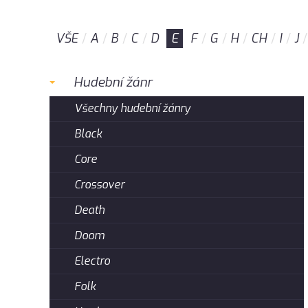
VŠE
A
B
C
D
E
F
G
H
CH
I
J
Hudební žánr
Všechny hudební žánry
Black
Core
Crossover
Death
Doom
Electro
Folk