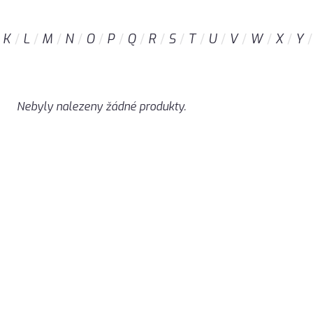
K
L
M
N
O
P
Q
R
S
T
U
V
W
X
Y
Nebyly nalezeny žádné produkty.