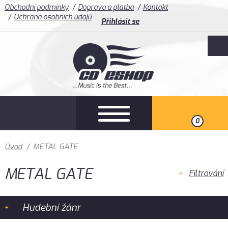
Obchodní podmínky
Doprava a platba
Kontakt
Ochrana osobních údajů
Přihlásit se
0
Úvod
/
METAL GATE
METAL GATE
Filtrování
Hudební žánr