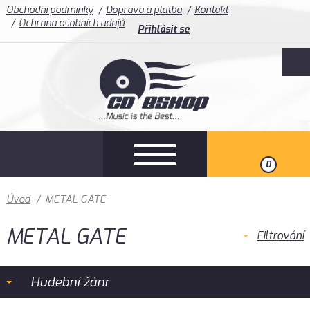
Obchodní podmínky
Doprava a platba
Kontakt
Ochrana osobních údajů
Přihlásit se
0
Úvod
/
METAL GATE
METAL GATE
Filtrování
Hudební žánr