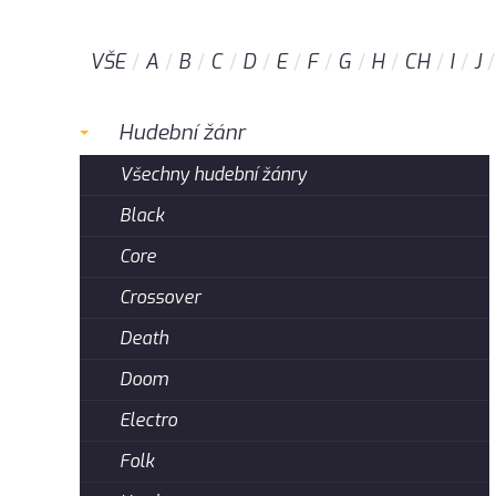
VŠE
A
B
C
D
E
F
G
H
CH
I
J
Hudební žánr
Všechny hudební žánry
Black
Core
Crossover
Death
Doom
Electro
Folk