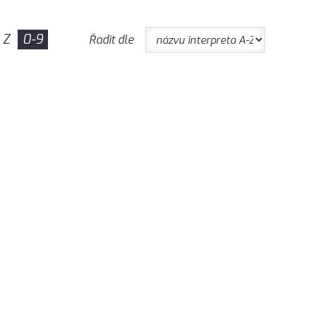
Z
0-9
Řadit dle