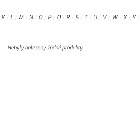
K
L
M
N
O
P
Q
R
S
T
U
V
W
X
Y
Nebyly nalezeny žádné produkty.