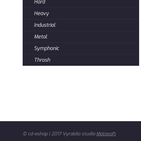
Hard
Heavy
Industrial
Metal
Symphonic
Thrash
© cd-eshop | 2017 Vyrobilo studio
Matosoft