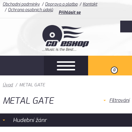
Obchodní podmínky
Doprava a platba
Kontakt
Ochrana osobních údajů
Přihlásit se
0
Úvod
/
METAL GATE
METAL GATE
Filtrování
Hudební žánr