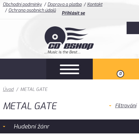
Obchodní podmínky
Doprava a platba
Kontakt
Ochrana osobních údajů
Přihlásit se
0
Úvod
/
METAL GATE
METAL GATE
Filtrování
Hudební žánr