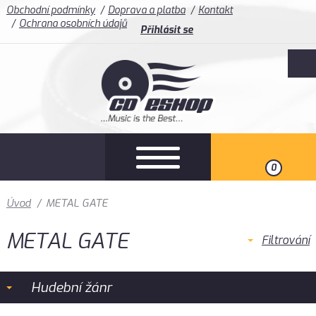
Obchodní podmínky
Doprava a platba
Kontakt
Ochrana osobních údajů
Přihlásit se
0
Úvod
/
METAL GATE
METAL GATE
Filtrování
Hudební žánr