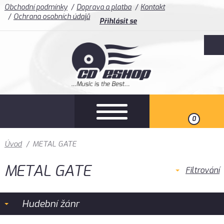
Obchodní podmínky
Doprava a platba
Kontakt
Ochrana osobních údajů
Přihlásit se
0
Úvod
/
METAL GATE
METAL GATE
Filtrování
Hudební žánr