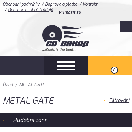
Obchodní podmínky
Doprava a platba
Kontakt
Ochrana osobních údajů
Přihlásit se
0
Úvod
/
METAL GATE
METAL GATE
Filtrování
Hudební žánr