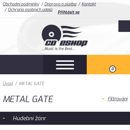
Obchodní podmínky
Doprava a platba
Kontakt
Ochrana osobních údajů
Přihlásit se
0
Úvod
/
METAL GATE
METAL GATE
Filtrování
Hudební žánr