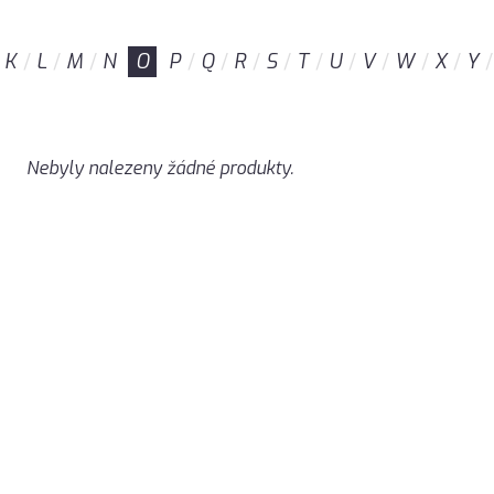
K
L
M
N
O
P
Q
R
S
T
U
V
W
X
Y
Nebyly nalezeny žádné produkty.