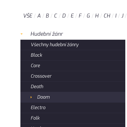
VŠE
A
B
C
D
E
F
G
H
CH
I
J
Hudební žánr
Všechny hudební žánry
Black
Core
Crossover
Death
Doom
Electro
Folk