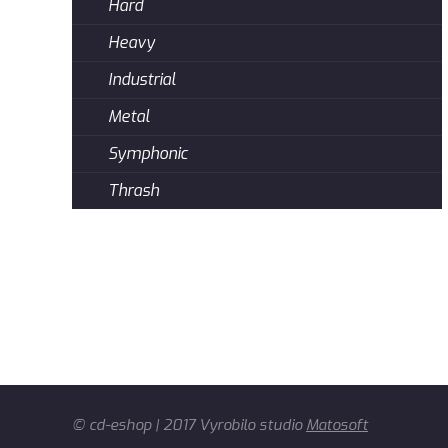
Hard
Heavy
Industrial
Metal
Symphonic
Thrash
© cd-eshop | 2017 Vyrobilo studio
Matosoft