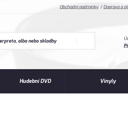
Obchodní podmínky
Doprava a p
Ú
Př
Hudební DVD
Vinyly