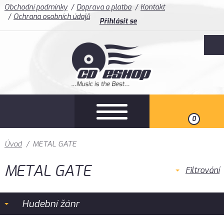
Obchodní podmínky
Doprava a platba
Kontakt
Ochrana osobních údajů
Přihlásit se
0
Úvod
/
METAL GATE
METAL GATE
Filtrování
Hudební žánr