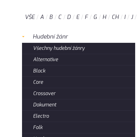
VŠE
A
B
C
D
E
F
G
H
CH
I
J
Hudební žánr
Všechny hudební žánry
Alternative
Black
Core
Crossover
Dokument
Electro
Folk