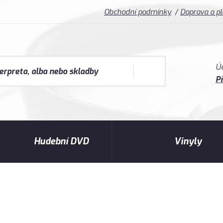
Obchodní podmínky
Doprava a p
Ú
Př
Hudební DVD
Vinyly