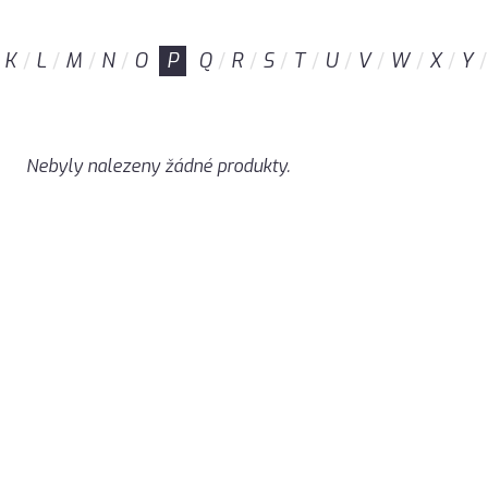
K
L
M
N
O
P
Q
R
S
T
U
V
W
X
Y
Nebyly nalezeny žádné produkty.