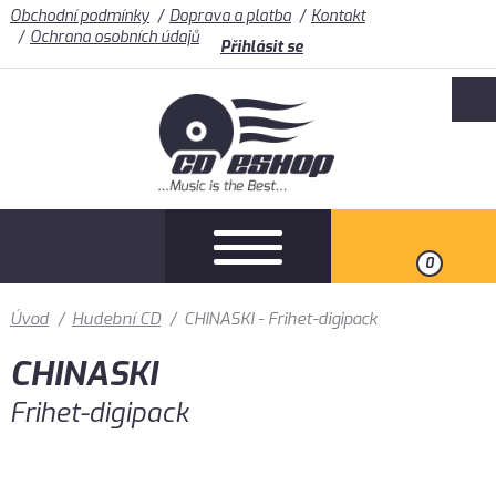
Obchodní podmínky
Doprava a platba
Kontakt
Ochrana osobních údajů
Přihlásit se
0
Úvod
/
Hudební CD
/
CHINASKI - Frihet-digipack
CHINASKI
Frihet-digipack