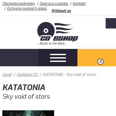
Obchodní podmínky
Doprava a platba
Kontakt
Ochrana osobních údajů
Přihlásit se
0
Úvod
/
Hudební CD
/
KATATONIA - Sky void of stars
KATATONIA
Sky void of stars