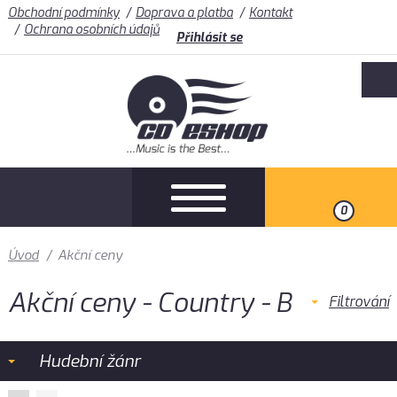
Obchodní podmínky
Doprava a platba
Kontakt
Ochrana osobních údajů
Přihlásit se
0
Úvod
/
Akční ceny
Akční ceny - Country - B
Filtrování
Hudební žánr