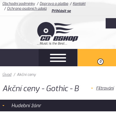
Obchodní podmínky
Doprava a platba
Kontakt
Ochrana osobních údajů
Přihlásit se
0
Úvod
/
Akční ceny
Akční ceny - Gothic - B
Filtrování
Hudební žánr