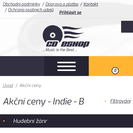
Obchodní podmínky
Doprava a platba
Kontakt
Ochrana osobních údajů
Přihlásit se
0
Úvod
/
Akční ceny
Akční ceny - Indie - B
Filtrování
Hudební žánr