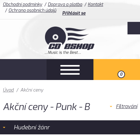
Obchodní podmínky
Doprava a platba
Kontakt
Ochrana osobních údajů
Přihlásit se
0
Úvod
/
Akční ceny
Akční ceny - Punk - B
Filtrování
Hudební žánr