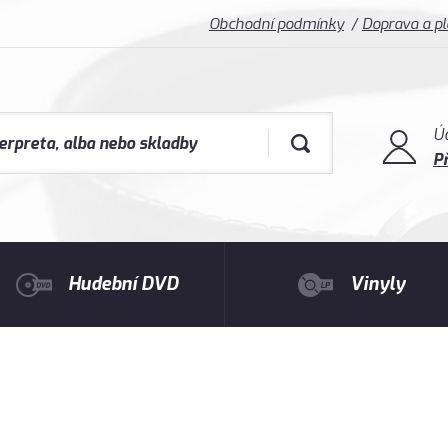
Obchodní podmínky
Doprava a p
Ú
Př
Hudební DVD
Vinyly