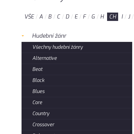
VŠE
A
B
C
D
E
F
G
H
CH
I
J
Hudební žánr
Všechny hudební žánry
Alternative
Beat
Black
Blues
Core
Country
Crossover