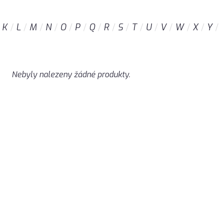
K
L
M
N
O
P
Q
R
S
T
U
V
W
X
Y
Nebyly nalezeny žádné produkty.